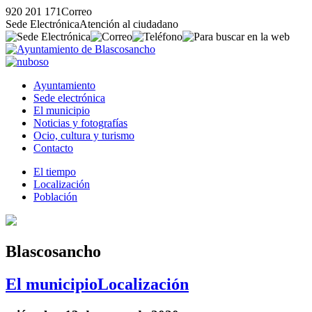
920 201 171
Correo
Sede Electrónica
Atención al ciudadano
Ayuntamiento
Sede electrónica
El municipio
Noticias y fotografías
Ocio, cultura y turismo
Contacto
El tiempo
Localización
Población
Blascosancho
El municipio
Localización